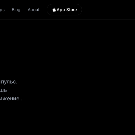
ps
Blog
About
App Store
пульс.
ешь
ижение.
ются в
серия,
ай