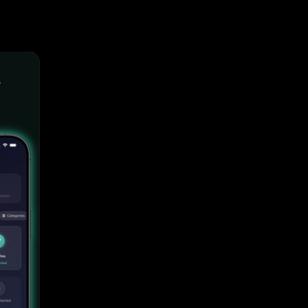
а
снись и
,
 когда
дней.
ется с
ждый
беды по
чай