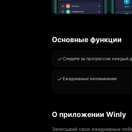
мягкое напоминание за
Создавай красив
друзьям. Празднуй вехи 
Разработан для 
Основные функции
Приватная Синх
iPhone, iPad и 
не видим твои данные. ПОЧЕМУ WINLY? - Без трен
Следите за прогрессом каждый 
печати, без нас
карта делают п
Ежедневные напоминания
социальной лент
остаются в твоё
складываются в прив
ИМПУЛЬСУ Тысяч
маленькие побе
О приложении Winly
Коснись своей первой победы. Скач
Записывай свои ежедневные поб
прогресс. WINLY PRO Открой всё с Winly Pro: безлимитные свои