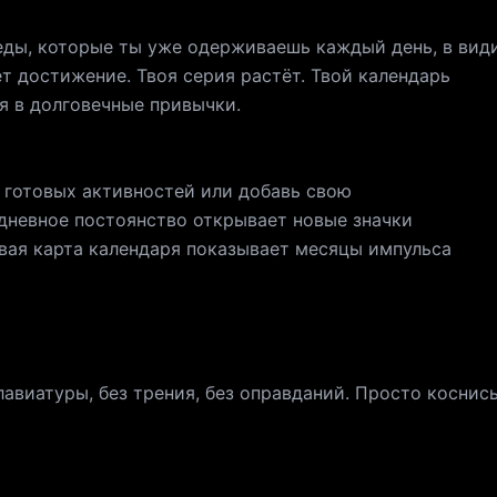
 значки, расширенная аналитика по категориям, 
еды, которые ты уже одерживаешь каждый день, в ви
 всё включено. Winly Pro доступен как
т достижение. Твоя серия растёт. Твой календарь
одписка с 3-дневным бесплатным пробным пери
я в долговечные привычки.
дписка. Цены показаны в приложении и могут отли
тся с вашего Apple ID при
покупки. - Подписка продлевается автоматически
+ готовых активностей или добавь свою
нимум за 24 часа до окончания текущего периода.
едневное постоянство открывает новые значки
или отменяйте в любое время в настройках учётно
овая карта календаря показывает месяцы импульса
бая неиспользованная часть бесплатного пробног
ки. Условия использования:
app/winly-terms-of-use Политика конфиденциальност
p/winly-privacy-policy
лавиатуры, без трения, без оправданий. Просто коснись