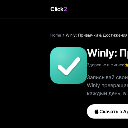
Click
2
Home
Winly: Привычки & Достижения
Winly: 
Здоровье и фитнес
Записывай свои
Winly превраща
каждый день, в
Твоя серия рас
долговечные привычки. КАК ЭТО РАБОТАЕТ 1. Ко
Скачать в A
30+ готовых акт
ежедневное пос