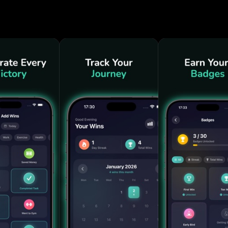
овая карта календаря показывает месяцы импульс
м Касанием Запиши победу за
авиатуры, без трения, без оправданий. Просто ко
й Предзагружены в 8
порт, учёба, осознанность, здоровый образ жизни
, общение, финансы и творчество. Добавляй свои
как твои цифры превышают 7, 30, 100 и даже 365 
 Календаря Чистый месячный вид, который загора
. Замечай шаблоны, находи пробелы и празднуй
 Зарабатывай значки за
 мастерство категорий и особые достижения. Ка
ния. Аналитика по Категориям Смотри, где
дую неделю. Месячная статистика разбивает по
 ты знал, на чём усилить. Настраиваемые
бери своё время, выбери своё сообщение. Полу