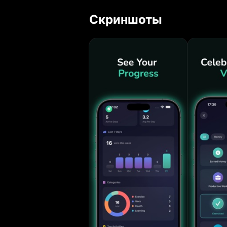
прогресс, тепл
Скриншоты
КЛЮЧЕВЫЕ ВОЗМОЖНОСТИ Запись Одни
секунды. Без кл
продолжай свой день. 30+ Готовых Активносте
сферах жизни: с
продуктивность
угодно. Отслеживание Серий Создавай ежедневный импульс счётчиками
серий. Смотри, 
Тепловая Карта
каждой победой
последовательные дни. 30 Значков Достижений
серийные вехи,
значок это повод для празднова
ты блещешь каж
сферам жизни, чтобы
Напоминания Вы