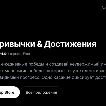
Ap
Привычки & Достижения
4.0
(
1
оценок
)
Free
 ежедневные победы и создавай неудержимый им
ет маленькие победы, которые ты уже одержива
 видимый прогресс. Одно касание фиксирует дост
тёт. Твой календарь загорается. Победы складыва
снись победы, выбери из
pp Store
Все приложения
ивностей или добавь свою 2. Смотри, как растёт 
тоянство открывает новые значки 3. Просматрив