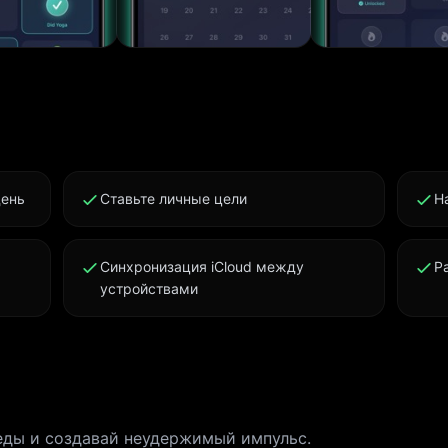
писать день перед сном. Карточки для Шеринга
ые карточки для Instagram Stories или отправляй
публично или тихо. Встроенный Тёмный Режим
вечерней рефлексии. Мягко для глаз, спокойно дл
ронизация iCloud Твои победы синхронизируются
Mac через твой собственный приватный iCloud. Мы
ия: одно касание, без
день
Ставьте личные цели
Н
тройки - Визуальный импульс: счётчики серий и т
остоянство ощутимым - Без отвлечений: без рекл
Синхронизация iCloud между
Р
ы, без сравнений - Приватность by design: твои 
устройствами
м iCloud - Создано надолго: маленькие победы
ычки, меняющие жизнь ПРИСОЕДИНЯЙСЯ К
и людей используют Winly, чтобы праздновать
ды, ведущие к долговечным переменам. Начни се
ай Winly и преврати каждый день в
еды и создавай неудержимый импульс.