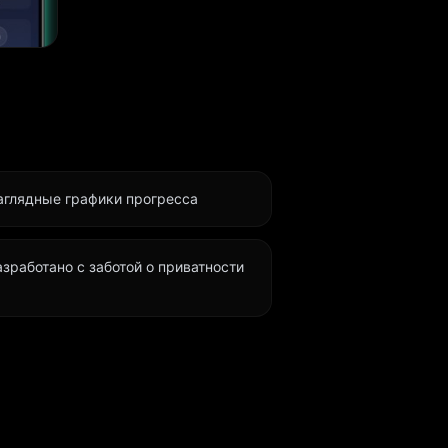
я ума.
 на
 никогда
аглядные графики прогресса
епловая
амы, без
азработано с заботой о приватности
данные
годня.