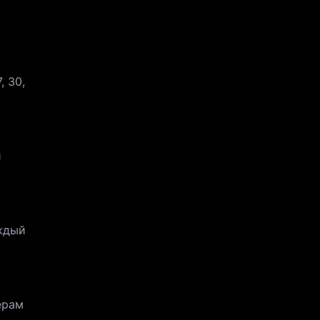
 30,
и
аждый
ерам