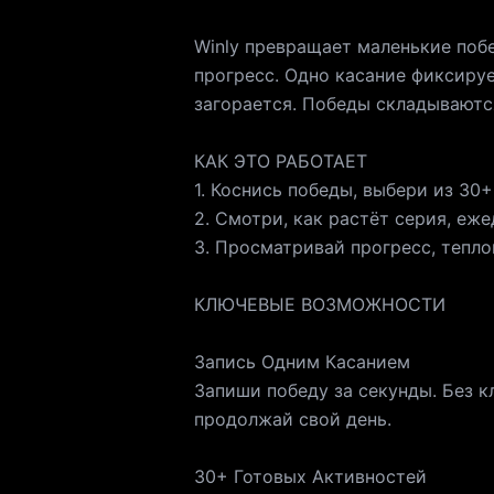
активности, все
Winly превращает маленькие поб
и другое. Одна подписка,
прогресс. Одно касание фиксируе
еженедельная п
загорается. Победы складываютс
как годовая по
зависимости от региона. - Оплата списывае
КАК ЭТО РАБОТАЕТ
подтверждении 
1. Коснись победы, выбери из 30
отменить её ми
2. Смотри, как растёт серия, еж
Управляйте ей 
3. Просматривай прогресс, тепл
App Store. - Лю
сгорает при покупке подпис
КЛЮЧЕВЫЕ ВОЗМОЖНОСТИ
https://click2.
https://click2.ap
Запись Одним Касанием
Запиши победу за секунды. Без к
продолжай свой день.
30+ Готовых Активностей