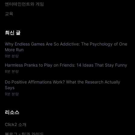
엔터테인먼트와 게임
교육
최신 글
Why Endless Games Are So Addictive: The Psychology of One
More Run
9분 분량
Harmless Pranks to Play on Friends: 14 Ideas That Stay Funny
8분 분량
Do Positive Affirmations Work? What the Research Actually
Says
9분 분량
리소스
Click2 소개
블로그 - 팁과 가이드