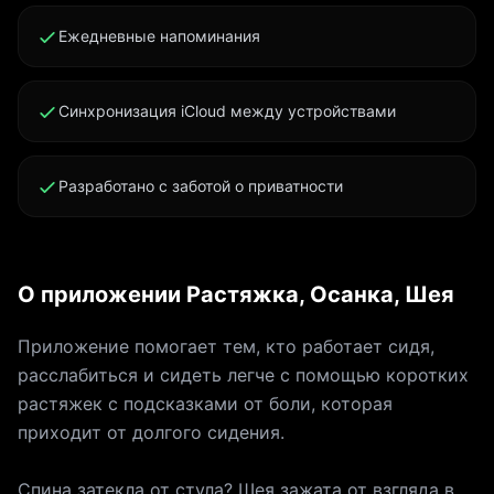
на той боли, что есть у вас. Pro открывает всю
библиотеку, программы, напоминания,
Ежедневные напоминания
персонализацию и график истории боли. Базовый
прогресс остаётся бесплатным. Приложение не
Синхронизация iCloud между устройствами
является медицинским устройством и не заменяет
профессиональную помощь. Условия
использования: https://click2.app/limbr-terms-of-use
Разработано с заботой о приватности
Политика конфиденциальности:
https://click2.app/limbr-privacy-policy
О приложении Растяжка, Осанка, Шея
Приложение помогает тем, кто работает сидя,
расслабиться и сидеть легче с помощью коротких
растяжек с подсказками от боли, которая
приходит от долгого сидения.
Спина затекла от стула? Шея зажата от взгляда в