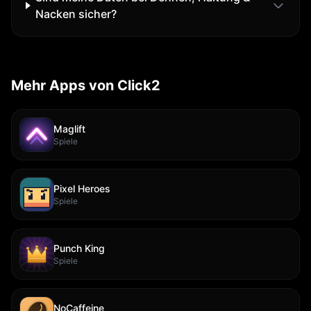
Nacken sicher?
Mehr Apps von Click2
Maglift
Spiele
Pixel Heroes
Spiele
Punch King
Spiele
NoCaffeine