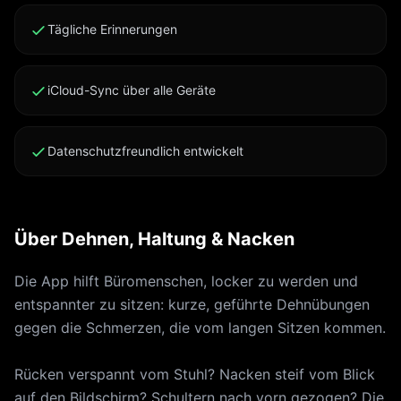
Programme, Bürobewegungspausen, Personalisierung
und das historische Schmerz-Chart frei. Der Basis-
Tägliche Erinnerungen
Fortschritt bleibt kostenlos. Die App ist kein
Medizinprodukt und ersetzt keine professionelle
iCloud-Sync über alle Geräte
Behandlung. Nutzungsbedingungen:
https://click2.app/limbr-terms-of-use Datenschutz:
https://click2.app/limbr-privacy-policy
Datenschutzfreundlich entwickelt
Über Dehnen, Haltung & Nacken
Die App hilft Büromenschen, locker zu werden und
entspannter zu sitzen: kurze, geführte Dehnübungen
gegen die Schmerzen, die vom langen Sitzen kommen.
Rücken verspannt vom Stuhl? Nacken steif vom Blick
auf den Bildschirm? Schultern nach vorn gezogen? Die