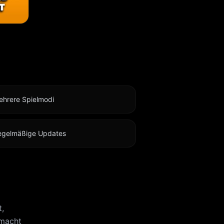
ehrere Spielmodi
egelmäßige Updates
,
 macht