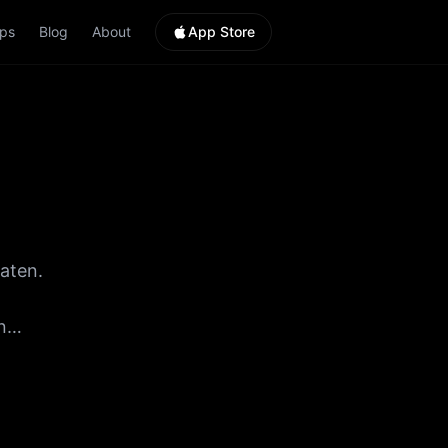
ps
Blog
About
App Store
aten.
n
deine
hlag eine