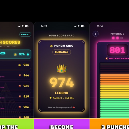
rt du kannst in die Luft. 3. Sieh die dramatische Ent
ter, ein digitaler Kraftmesser, Sound, Haptik und ein
IONEN - Schlag eine ECHTE Faust: der
 misst deine maximale Kraft - Power-Score mit 7 wi
cken bis Legend - Echter Münz-Arcade-Look: aufstei
igitaler Kraftmesser - Dramatische Enthüllung mit So
ln und Screen-Shake - Geheimes Machine-Overload-E
-Schlag - Highscore-Bestenliste: schlag deinen Rek
Teilbare Score-Karte zum Herunterladen und Posten
u wirklich spürst - Kein Gegner, kein Setup: ein reiner
Spaß in Sekunden - Spiel überall, mit vielen Start-To
EN AUF Chicken, Rookie, Street Fighter, Boxer, Iron 
e und Legend. Ein Legend-Schlag löst den geheime
 in deiner Tasche. Schnell, laut, witzig und perfekt f
ord, sichere deine Score-Karte und fordere deine Fr