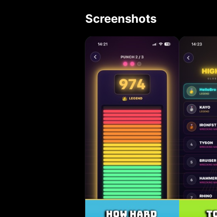
echte Faust so ha
Screenshots
aufsteigende Lich
bildschirmerschütternder Score. FUNKT
Bewegungssensor
Stufen, von Chi
Lichtsäule und d
Haptik, Partike
bei einem Legend
deine Freunde - 
und Haptik, die d
und Reflex-Test, 
STEIG DIE 7 STUF
Wrecking Machin
Overload aus. WARUM PUNCH KING Es ist der Jahrmarkt-Kraftmesser-
Boxautomat, jetzt
Brich deinen Rek