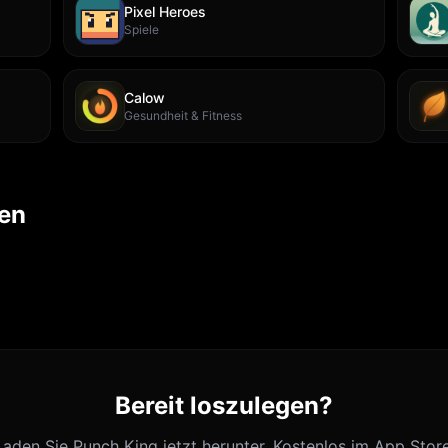
Pixel Heroes
Spiele
Calow
Gesundheit & Fitness
nen
Bereit loszulegen?
Laden Sie Punch King jetzt herunter. Kostenlos im App Store