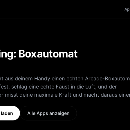
Ap
ing: Boxautomat
t aus deinem Handy einen echten Arcade-Boxautom
est, schlag eine echte Faust in die Luft, und der
 misst deine maximale Kraft und macht daraus eine
eine Frage: Wie hart kannst du zuschlagen? Fordere 
 laden
Alle Apps anzeigen
d finde heraus, wer der echte Punch King ist. SO
1. Halt dein Handy fest und mach dich bereit. 2. Sc