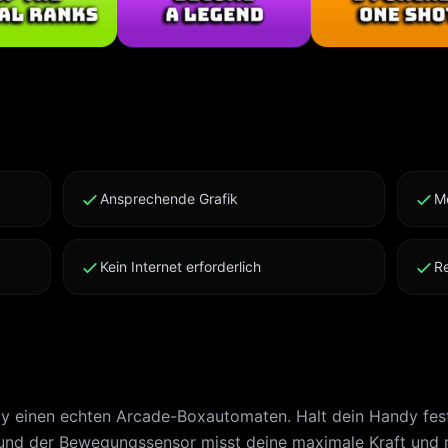
ngen: https://click2.app/punchking-terms-of-use
ps://click2.app/punchking-privacy-policy
Ansprechende Grafik
M
Kein Internet erforderlich
R
 einen echten Arcade-Boxautomaten. Halt dein Handy fest
t, und der Bewegungssensor misst deine maximale Kraft und