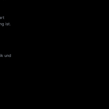
art
g ist.
tik und