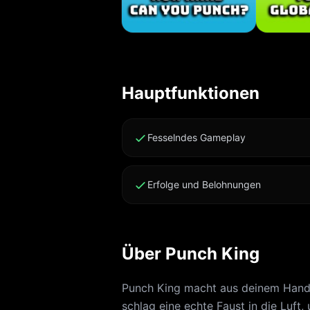
heraus. Punch King Pro schaltet extra Tokens frei und entfernt Limits.
Nutzungsbedingu
Datenschutz: htt
Hauptfunktionen
Fesselndes Gameplay
Erfolge und Belohnungen
Über Punch King
Punch King macht aus deinem Handy
schlag eine echte Faust in die Luf