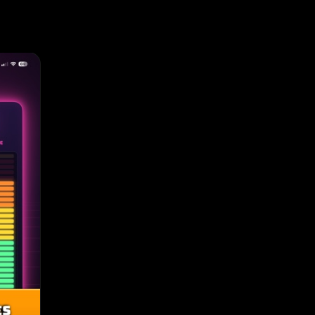
hüllung:
tzigen
gende
und,
aster-Egg
ord und
 - Sound
 Kraft-
kens
Fist,
n Machine
ür Partys.
eunde