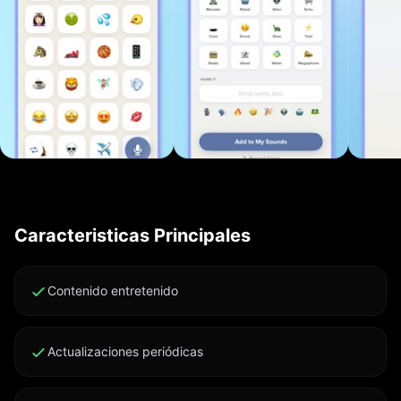
rediseñada * Nuevos paquetes de sonidos con
regularidad * Perfecta para fiestas, vídeos y bromas
con amigos POR QUÉ MODACTION * Diversión
instantánea: sin configuración ni curva de aprendizaje
* Ideal para vídeos de TikTok, Instagram y YouTube *
Haz reír a tus amigos y familia en cualquier lugar
MODACTION PRO Desbloquea todos los sonidos y
funciones con una única compra. Sin suscripción.
Términos de uso: https://click2.app/modaction-terms-
of-use Política de privacidad:
Caracteristicas Principales
https://click2.app/modaction-privacy-policy
Contenido entretenido
Actualizaciones periódicas