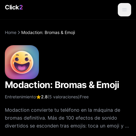
Click
2
Home
Modaction: Bromas & Emoji
Modaction: Bromas & Emoji
Entretenimiento
2.8
(
5
valoraciones
)
Free
Modaction convierte tu teléfono en la máquina de
bromas definitiva. Más de 100 efectos de sonido
divertidos se esconden tras emojis: toca un emoji y el
sonido suena al instante. Bromea con tus amigos, dale