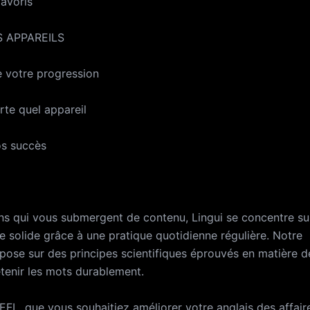
favoris
 APPAREILS
e votre progression
rte quel appareil
os succès
ons qui vous submergent de contenu, Lingui se concentre su
ire solide grâce à une pratique quotidienne régulière. Notre
pose sur des principes scientifiques éprouvés en matière d
etenir les mots durablement.
EFL, que vous souhaitiez améliorer votre anglais des affair