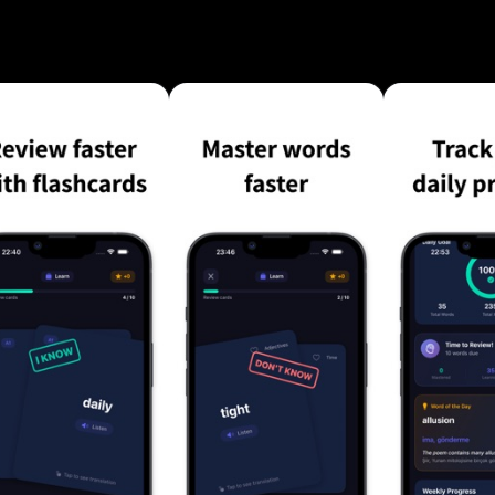
EXPÉRIENCE LUDIQUE • Créez des séries
 de l'XP et progressez au fil de votre
 obtenir des récompenses bonus CONTENU COMPLET •
glais soigneusement sélectionnés • Mots classés par
inclut la prononciation, des
uctions • Les catégories couvrent des sujets
imentation, voyages, affaires, technologie et bien plu
APPRENANTS MANIÈRES ET OCCUPÉES • Sessions
inutes • Apprenez seulement 10 mots par jour
 ligne : apprenez partout, à tout
 votre niveau actuel • Le
 automatiquement à votre progression • Le système de
à revoir • Listes de mots personnalisées et