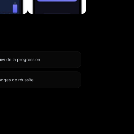
u, Lingui
une
e repose
 vous
ivi de la progression
e vous
 vos
adges de réussite
minutes.
tous les
sez votre