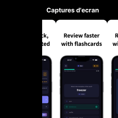
grâce à des statistiques détaillées 
Captures d'ecran
quotidiennes pour rester motivé • Gagnez
apprentissage • Débloquez 41 succès répartis dans 6 catégories • Relevez les
défis quotidiens pour
Plus de 5 000 mots an
niveaux du CECRL (A1 à C2) • Chaque mot 
exemples de phrases et des trad
du quotidien : al
CONÇU POUR LES 
quotidiennes rapides de 5 à 10 m
et constatez de réels progrès • Accès hors
moment • Interface claire et sans distractions APPRENTISSAGE
PERSONNALISÉ PARCOURS • Commencez à
vocabulaire s'adapte
révision vous propose les mots 
favoris SYNCHRONISATION SUR TOUS VOS APPAREILS • La synchronisation