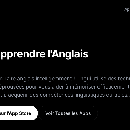
Ap
Apprendre l'Anglais
bulaire anglais intelligemment ! Lingui utilise des tec
éprouvées pour vous aider à mémoriser efficacement
 à acquérir des compétences linguistiques durables.
INTELLIGENT • Des flashcards interactives
uitif et ludique • Le mode quiz teste vos
ur l'App Store
Voir Toutes les Apps
uestions à choix multiples • La répétition espacée
is oublier ce que vous avez appris • Suivez vos progrès