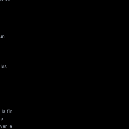
cun
 les
la fin
ra
ver le