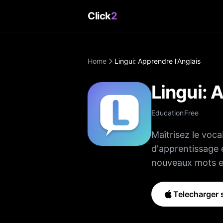
Click
2
Home
Lingui: Apprendre l'Anglais
Lingui: 
Education
Free
Maîtrisez le voca
d'apprentissage 
nouveaux mots et
SYSTÈME D'APPRENTISSAGE 
rendent l'apprentissage int
Telecharger s
connaissances avec des q
vous assure de ne jama