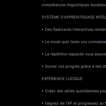
votre abonnement 
compétences linguistiques durables
renouvellement a
SYSTÈME D'APPRENTISSAGE INTE
automatiquement 
abonnement et dé
• Des flashcards interactives rendent
votre compte iTu
l'achat. Toute po
• Le mode quiz teste vos connaissa
sera perdue lors de la
votre abonnement 
• La répétition espacée vous assure
https://support.
https://click2.ap
• Suivez vos progrès grâce à des sta
https://click2.ap
https://www.appl
EXPÉRIENCE LUDIQUE
• Créez des séries quotidiennes pou
• Gagnez de l'XP et progressez au f