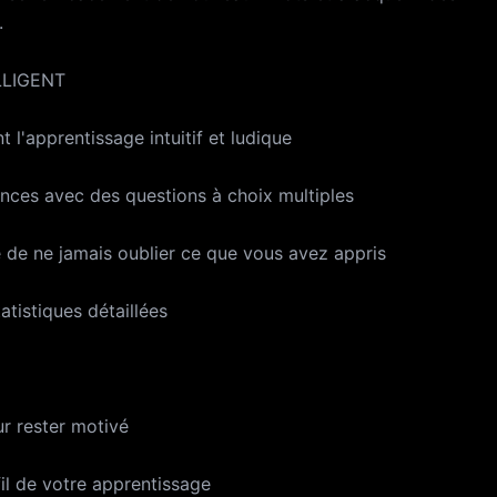
24 heures avant la fin de la période en cours. Si le
.
utomatique n'est pas désactivé, l'abonnement sera
LLIGENT
renouvelé au même tarif. Vous pouvez modifier vot
sactiver le renouvellement automatique dans les ré
 l'apprentissage intuitif et ludique
nes. Votre compte iTunes sera débité après confirma
rtion non utilisée de la période d'essai gratuite, le ca
nces avec des questions à choix multiples
 souscription à un abonnement. Vous pouvez annuler
en cliquant sur le lien suivant :
 de ne jamais oublier ce que vous avez appris
apple.com/en-us/HT202039 Conditions d'utilisation :
p/lingui-terms-of-use Politique de confidentialité :
tistiques détaillées
p/lingui-privacy-policy Conditions d'utilisation d'Appl
e.com/legal/internet-services/itunes/dev/stdeula
r rester motivé
il de votre apprentissage