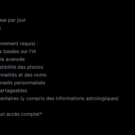
ase par jour
s
ement requis) :
s basées sur l'IA
elle avancée
atibilité des photos
nnalités et des noms
onseils personnalisés
partageables
entaires (y compris des informations astrologiques)
un accès complet*