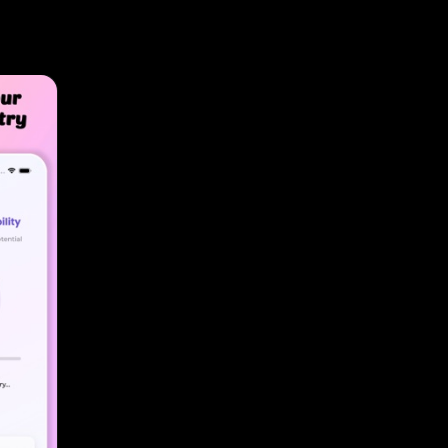
ités pour
té basés
tez les
s à
des
le au-
ion
 et des
atibilité
 l'IA pour
rielle