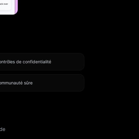
atibilité
é et
 -
ns
a facturé
Si le
ntrôles de confidentialité
e
ommunauté sûre
aramètres
chat
s échéant,
tion.
 de