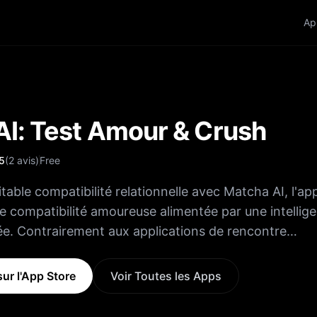
Ap
I: Test Amour & Crush
5
(
2
avis
)
Free
table compatibilité relationnelle avec Matcha AI, l'app
de compatibilité amoureuse alimentée par une intellig
cée. Contrairement aux applications de rencontre
Matcha AI utilise une technologie d'IA de pointe pour 
 de données et fournir des informations scientifiquem
ur l'App Store
Voir Toutes les Apps
e analyse alimentée par l'IA
issance intelligente des photos, des algorithmes de