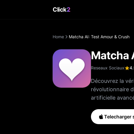
Click
2
Home
Matcha AI: Test Amour & Crush
Matcha A
Reseaux Sociaux
4.
Découvrez la véri
révolutionnaire 
artificielle avan
traditionnelles, 
plusieurs points
Telecharger s
inspirées sur les relations. Matcha AI combine un
avec une reconna