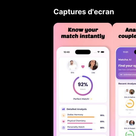
compatibilité de
Captures d'ecran
révéler votre al
sur des données,
défis et bénéfici
s'épanouir. Idéa
relations existantes
MATCHA AI UNIQUE
delà du simple ap
visuelle de la co
personnalités : a
Informations basé
relationnelle - C
renforcer les liens FONCTIONNALITÉS GRATUITES : - 1 analy
compatibilité IA 
FONCTIONNALITÉ
compatibilité illi