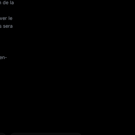
 de la
ver le
s sera
/en-