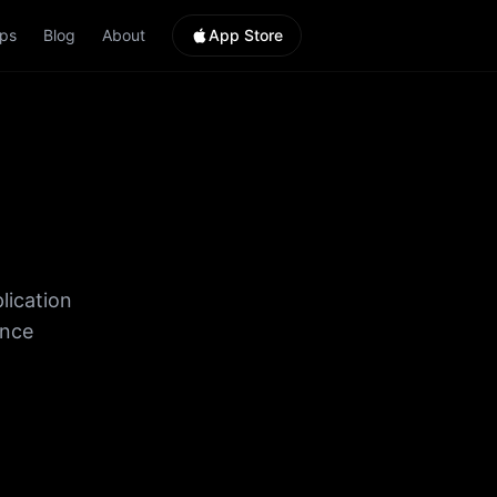
ps
Blog
About
App Store
lication
ence
analyser
ent