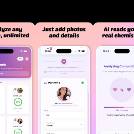
s noms et une mise en correspondance des personnal
chimie amoureuse. Obtenez des scores de compatibili
 découvrez les points forts de votre relation, surmon
ez d'un coaching personnalisé pour aider vos relation
l pour les rencontres modernes, l'approfondissement 
 ou la découverte de nouvelles relations. CE QUI REND
 : - Algorithme d'IA avancé : analyse multifactoriel
pariement - Analyse intelligente des photos : évaluat
mpatibilité alimentée par l'IA - Compatibilité des noms
nalyse linguistique et comportementale intelligente -
es sur les données : approche scientifique de la comp
oaching relationnel personnalisé : conseils générés par
se de
de base par jour - Informations relationnelles limitées
S PREMIUM (abonnement requis) : - Analyses de
mitées basées sur l'IA - Analyse relationnelle multifacto