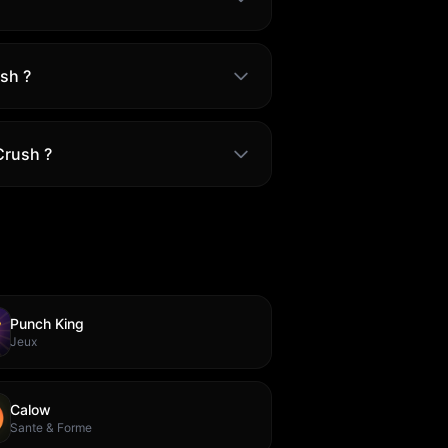
sh ?
Crush ?
Punch King
Jeux
Calow
Sante & Forme