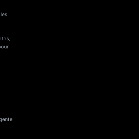
ple
 les
deula
otos,
pour
,
igente