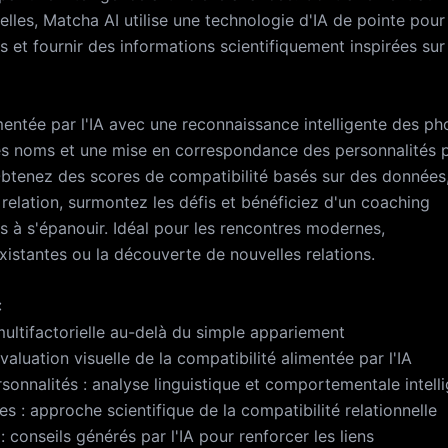
p/matcha-privacy-policy Conditions d'utilisation d'Ap
elles, Matcha AI utilise une technologie d'IA de pointe pour
 et fournir des informations scientifiquement inspirées sur
/www.apple.com/legal/internet-services/itunes/dev/st
ntée par l'IA avec une reconnaissance intelligente des ph
es noms et une mise en correspondance des personnalités 
Obtenez des scores de compatibilité basés sur des données
relation, surmontez les défis et bénéficiez d'un coaching
s à s'épanouir. Idéal pour les rencontres modernes,
xistantes ou la découverte de nouvelles relations.
:
multifactorielle au-delà du simple appariement
valuation visuelle de la compatibilité alimentée par l'IA
sonnalités : analyse linguistique et comportementale intell
s : approche scientifique de la compatibilité relationnelle
 conseils générés par l'IA pour renforcer les liens