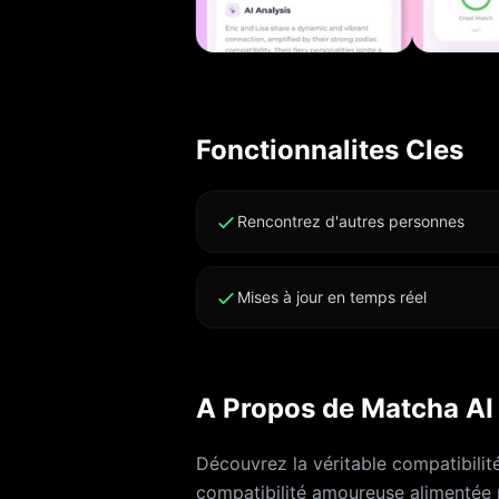
avancée - Évaluat
complète des per
conseils personn
Facteurs de comp
Fonctionnalites Cles
astrologiques) *Abonnement premium requis pour un accès complet* Frais
d'abonnement et 
sur votre compte 
Rencontrez d'autres personnes
renouvellement a
automatiquement
Mises à jour en temps réel
abonnement et dé
de votre compte 
confirmé. Toute p
sera perdue lorsq
A Propos de Matcha AI
Vous pouvez résil
https://support.
Découvrez la véritable compatibilité
https://click2.ap
compatibilité amoureuse alimentée p