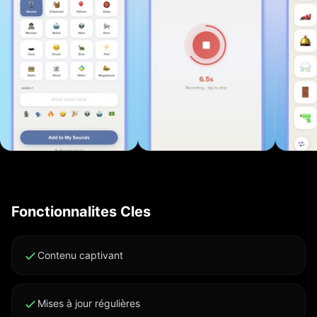
effets drôles * Lecture en un geste : touchez l'emoji,
écoutez le son * Interface propre, rapide et
entièrement repensée * Nouveaux packs de sons
ajoutés régulièrement * Parfait pour les fêtes, les
vidéos et les farces entre amis POURQUOI
MODACTION * Amusement immédiat : aucune
configuration * Idéal pour vos vidéos TikTok,
Instagram et YouTube * Faites rire vos amis et votre
famille partout MODACTION PRO Débloquez tous les
sons et fonctionnalités avec un seul achat unique.
Sans abonnement. Conditions d'utilisation :
Fonctionnalites Cles
https://click2.app/modaction-terms-of-use Politique
de confidentialité : https://click2.app/modaction-
privacy-policy
Contenu captivant
Mises à jour régulières