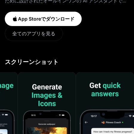
ために設計されたオールインワンの AI アシスタントで
す。質問への回答、クリエイティブなアイデア、魅力的な
ビジュアルなど、Generai がお手伝いします。 主な機能:
App Storeでダウンロード
1. 質問して即座に回答を得る: 質問がありますか? Generai
は、高度な AI テクノロジーを使用して、迅速かつ正確な
全てのアプリを見る
回答を提供します。 2. アイデアを共有し、AI で強化する:
インテリジェントな AI と連携してアイデアをブレインス
トーミングし、洗練させて、よりインパクトのあるクリエ
スクリーンショット
イティブなアイデアを作ります。 3. 説得力のある回答を
保存して再確認する: 重要な回答や洞察をブックマークし
て、必要なときにいつでもアクセスできるようにします。
4. 魅力的な画像を簡単に生成する: AI 搭載のツールを使用
して、数回のプロンプトだけで美しく高解像度の画像を作
成します。プロジェクト、プレゼンテーション、または個
人使用に最適です。 5. 背景を正確に削除: 画像から背景
を簡単に削除し、あらゆる場面に最適なビジュアルを作成
します。 Generai は直感的でユーザーフレンドリーな設
計になっており、誰でも簡単に AI のパワーを活用できま