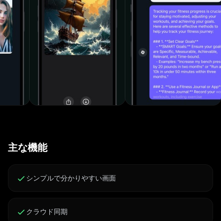
す。専門家、学生、または単に新しいテクノロジーの探求
が好きな人など、Generai は最適なパートナーです。
Generai を選ぶ理由 • 高度な AI テクノロジー: 最新の AI
技術を搭載し、最高のエクスペリエンスを提供します。 •
ユーザーフレンドリーなインターフェイス: シンプルでエ
レガントなデザインで、ナビゲーションが簡単になりま
す。 • 多機能: クリエイティブで生産的なニーズをすべて
満たす包括的なツール セット。 • 継続的な更新: ユーザ
ーからのフィードバックに基づいて、新しい機能や改善点
が定期的に更新されます。 何千人もの満足したユーザー
に加わり、Generai で今すぐ旅を始めましょう。今すぐダ
主な機能
ウンロードして、AI の未来をすぐに体験してください! サ
ブスクリプション料金と条件: 現在の期間の終了の 24 時
間前に、iTunes アカウントにサブスクリプション更新料
シンプルで分かりやすい画面
金が請求されます。自動更新がオフになっていない場合、
サブスクリプションは同じ料金で自動的に更新されます。
クラウド同期
iTunes アカウント設定に移動して、サブスクリプション