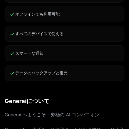
を変更し、自動更新をオフにすることができます。購入が
確認されると、iTunes アカウントに請求されます。無料
オフラインでも利用可能
試用期間の未使用部分 (提供されている場合) は、ユーザ
ーがこの出版物のサブスクリプションを購入すると失効し
すべてのデバイスで使える
ます。 サブスクリプションは、以下のリンクからキャン
セルできます: https://support.apple.com/en-
us/HT202039 利用規約: https://click2.app/reflect-ai-
スマートな通知
terms-of-use プライバシー ポリシー:
https://click2.app/reflect-ai-privacy-policy
データのバックアップと復元
Generaiについて
Generai へようこそ - 究極の AI コンパニオン!