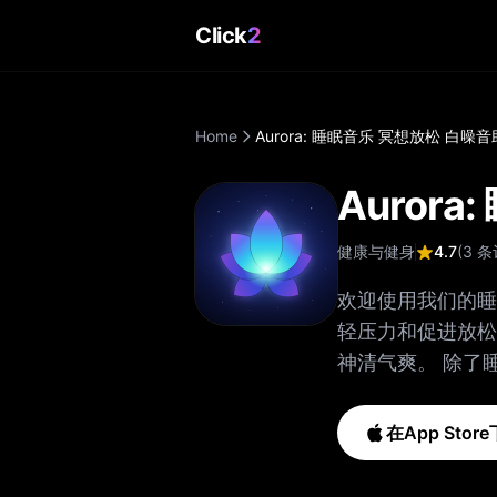
Click
2
Home
Aurora: 睡眠音乐 冥想放松 白噪
Auror
健康与健身
4.7
(
3
条
欢迎使用我们的睡
轻压力和促进放松
神清气爽。 除了睡眠音和镇静音，我们还提供定制的冥想程序和睡眠增强技术。 我
们的用户友好界面使您
尽可能好的睡眠体
在App Stor
是在漫长的一天后
求。 感谢您选择我们的应用程序。 我们希望它能帮助您睡得更好，每天都精神焕