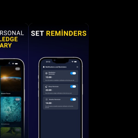
 允许您按
想和呼吸运
-
订，订阅将
闭自动续
部分（如果
urora-