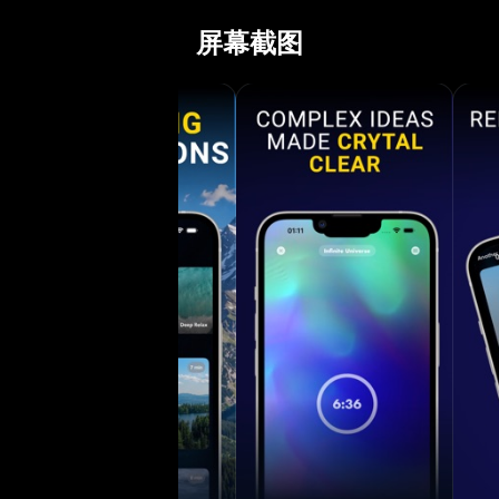
发。 - Aurora 会为您提供什么？ * 放松冥想的声音。 * 睡眠音效，让您的睡眠更舒
屏幕截图
适、更深入。 *不
照自己的日程安排
动提醒。 * 使用睡眠定时
些类别？ 压力、感恩、增加能量、自爱、改变、动力、呼吸、注意力、增加自信、幸
福、接受、焦虑、内心
----------------------
帐户将在当前期限
以相同的费用自动续
订。 确认购买后，
提供）将在用户购买此出版物
https://support.a
https://click2.
privacy-policy