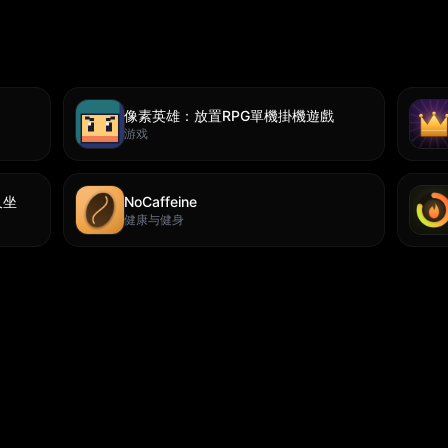
像素英雄：放置RPG單機掛機遊戲
游戏
久坐
NoCaffeine
健康与健身