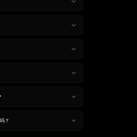
？
全吗？