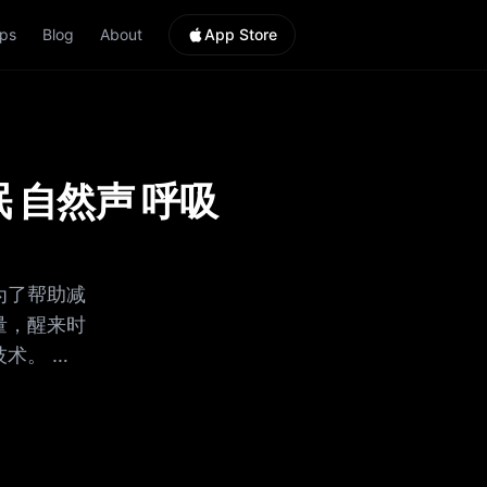
ps
Blog
About
App Store
眠 自然声 呼吸
为了帮助减
量，醒来时
。 无论您
足您的需