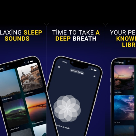
断更新和添加新内容。 * 专注于不同类别的呼吸练习。 *
进行分析。 * 帮助您实现日常目标的建议。 * 睡眠、冥
器轻松入睡。 * 还有更多与您同在。 - Aurora 为您提供哪
平静、控制愤怒、力量、与自然融合、爱、专注等。 --------
--------------- -------------- ------ 订阅费和条款： iTunes
结束前 24 小时收取订阅续订费用。 如果未关闭自动续
订。 您可以前往 iTunes 帐户设置更改您的订阅并关
您的 iTunes 帐户将被扣款。 免费试用期的任何未使用
的订阅时被没收。 您可以通过以下链接取消订阅：
pple.com/zh-cn/HT202039 使用条款：
app/aurora-terms-of-use 隐私政策：https://click2.app/a