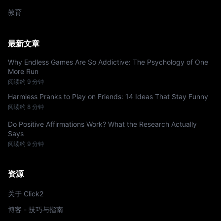
教育
最新文章
Why Endless Games Are So Addictive: The Psychology of One
More Run
阅读约 9 分钟
Harmless Pranks to Play on Friends: 14 Ideas That Stay Funny
阅读约 8 分钟
Do Positive Affirmations Work? What the Research Actually
Says
阅读约 9 分钟
资源
关于 Click2
博客 - 技巧与指南