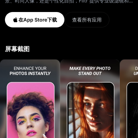
景、时尚人像，还是个性化自拍，Filtr 提供专业级滤镜和
高性能图像处理，助您提升每一张照片的质量。 主要功
能： • 实时AI滤镜：70+ 款精心设计的滤镜，包括复古、
在App Store下载
查看所有应用
电影、黑白和艺术风格。 • 高效图像处理：超快速调整，
实时优化照片，呈现高质量效果。 • 专业级特效：精准调
节色彩平衡、曝光、对比度和锐度。 • 人像优化：美肤、
屏幕截图
增强面部细节，一键去除瑕疵。 • 风景增强：动态调整光
线和对比度，让户外照片更出彩。 • 实时滤镜预览：滑动
选择滤镜，拍照前即可查看效果。 • 自定义LUT与色彩分
级：应用高级色彩校正，打造专业视觉效果。 • 无缝保存
与分享：以高分辨率导出照片，一键分享到社交平台。 专
为实时摄影打造 不同于传统照片编辑器，Filtr 让摄影更高
效！无需繁琐后期处理，选择滤镜，实时调整，轻松捕捉完
美瞬间！