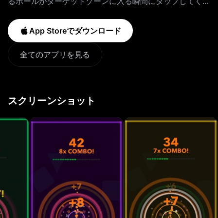
るボールがターゲットゾーンに入る瞬間にタップしてくだ
さい。完璧なタップ一つで勝敗が決まります。 遊び方：
・周回するボールがターゲットウィンドウに重なったらタ
App Storeでダウンロード
ップします。 ・2度以内の誤差でヒットするとパーフェク
トとなり、追加ポイントを獲得できます。 ・連続でタイ
全てのアプリを見る
ミング良くタップしてコンボを構築します。 ・ターゲッ
トを外すとゲームオーバーです。 ゲームの特徴： ・リア
ルタイム難易度スケーリング：回転速度の上昇、ターゲッ
スクリーンショット
トの縮小、方向転換。 ・スキルベースのコンボ＆ストリ
ークシステムとダイナミックスコアリング。 ・パフォー
マンスメーターが満タンになると自動発動するフューリー
モードパワーアップ。 ・高度なパーティクルエフェク
ト、カメラアニメーション、スムーズなトランジション。
・スコアが上がるにつれて解放される10種類のビジュア
ルテーマ。 ・インターネット接続不要でオフラインプレ
イ可能。 精密さのために設計： すべてのタップが重要で
す。Zyncは正確さとリズムを報い、ためらいを罰しま
す。ミニマルなデザイン、レスポンシブなコントロール、