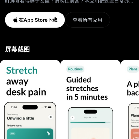
盯屏幕看得脖子发僵？肩膀往前含？本应用把这些日常办公
酸痛变成在办公桌前几分钟就能完成的图解拉伸，无需器
械，也不用躺到地上。 如何使用 1. 告诉我们哪里疼。快速
在App Store下载
查看所有应用
设置会了解你的不适部位、久坐时长和可用时间。 2. 获取
今天的拉伸。本应用为你的腰、颈、肩、体态或髋部挑选合
适的拉伸，配清晰图解和安静的计时器。 3. 感受变化。记
屏幕截图
录每个部位的感觉，看着疼痛在数周内逐渐减轻。 为办公
室和居家办公而打造 - 针对腰部、颈部、肩部、上背、髋
部和全身的精准缓解 - 适合会议间隙的几分钟短拉伸 - 图
解、计时、分步引导的拉伸 - 免费开始的体态重置和腰部
拉伸，无需账号 - 多周计划：体态、科技颈、办公桌、早
晨与夜晚 - 温和的活动提醒，让你白天真正动起来 - 疼痛
记录和进度图，看清什么在起作用 - 永不清零的里程碑徽
章，没有打卡压力 - 完全离线运行，数据私密保存在设备
上 为什么选本应用 大多数拉伸应用是为运动员设计的。本
应用是为腰酸背痛又邮件成堆的人打造的。平静、简单，专
注于你真正的疼痛。 Pro 解锁完整动作库、全部计划、提
醒、个性化和历史疼痛图。基础进度始终免费。 本应用不