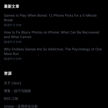
最新文章
Games to Play When Bored: 12 iPhone Picks for a 5-Minute
Break
阅读约 8 分钟
How to Fix Blurry Photos on iPhone: What Can Be Recovered
and What Cannot
阅读约 9 分钟
Why Endless Games Are So Addictive: The Psychology of One
More Run
阅读约 9 分钟
资源
关于 Click2
博客 - 技巧与指南
RSS 订阅
Unstar - 应用评论分析