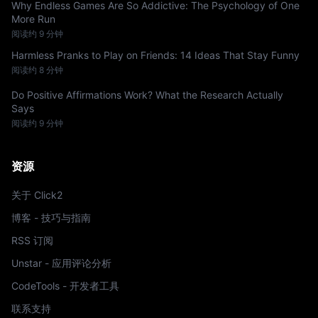
Why Endless Games Are So Addictive: The Psychology of One
More Run
阅读约 9 分钟
Harmless Pranks to Play on Friends: 14 Ideas That Stay Funny
阅读约 8 分钟
Do Positive Affirmations Work? What the Research Actually
Says
阅读约 9 分钟
资源
关于 Click2
博客 - 技巧与指南
RSS 订阅
Unstar - 应用评论分析
CodeTools - 开发者工具
联系支持