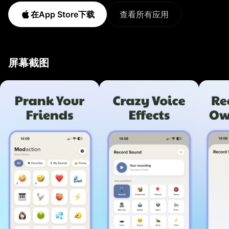
播放。几秒钟就能创作专属整蛊音效。 使用方法 1. 打开
在App Store下载
查看所有应用
Modaction，浏览表情音效板 2. 点击任意表情，立即播放
音效 3. 录下你的声音并添加搞笑特效 音效分类 * 放屁声:
永不过时的经典整蛊 * 喇叭、警笛、闹铃 * 动物声: 马、
屏幕截图
狗、猫等 * 婴儿声、笑声、哭声 * 玻璃破碎、敲门声、汽
车排气声 * 枪声、亲吻、风扇等更多惊喜 主要功能 * 一块
音效板集合100多种搞笑音效 * 带搞笑特效的录音功能 * 一
键播放: 点击表情即可发声 * 干净、快速、全新设计的界面
* 定期新增音效包 * 适合聚会、社交视频和整蛊朋友 为什
么选择MODACTION * 即开即玩: 无需设置 * 适合TikTok、
Instagram和YouTube视频 * 随时随地逗笑朋友和家人
MODACTION PRO 一次性购买解锁全部音效和功能。无订
阅。 使用条款: https://click2.app/modaction-terms-of-
use 隐私政策: https://click2.app/modaction-privacy-
policy